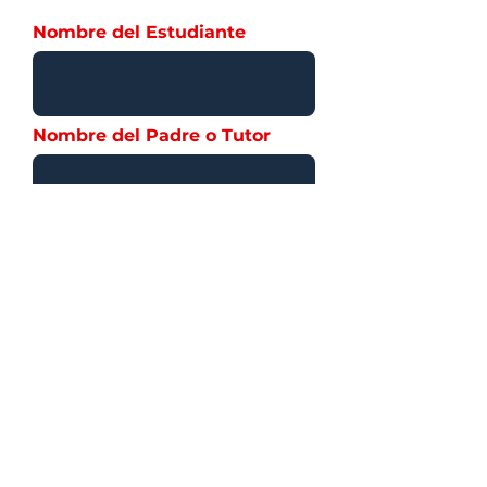
Nombre del Estudiante
Nombre del Padre o Tutor
Fecha de Nacimiento
(estudiante)
Correo (Padre o Tutor)
Teléfono de Contacto (Padre