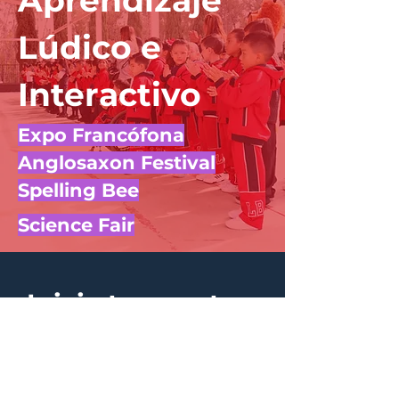
Aprendizaje
Lúdico e
Interactivo
Expo Francófona
Anglosaxon Festival
Spelling Bee
Science Fair
¡Inicia tu aventura
ahora!
Admisiones